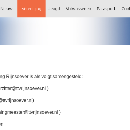
Nieuws
Vereniging
Jeugd
Volwassenen
Parasport
Con
ng Rijnsoever is als volgt samengesteld:
zitter@ttvrijnsoever.nl )
@ttvrijnsoever.nl)
ingmeester@ttvrijnsoever.nl )
en