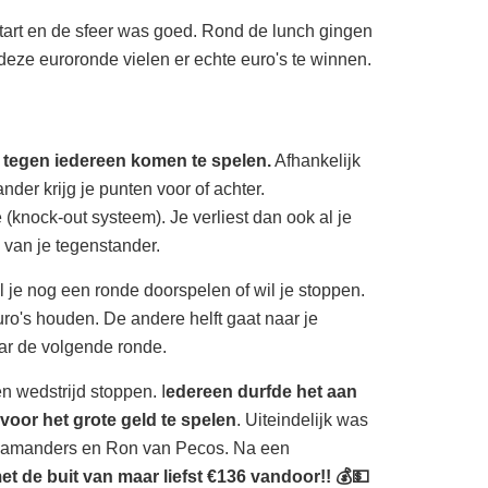
tart en de sfeer was goed. Rond de lunch gingen
deze euroronde vielen er echte euro's te winnen.
 tegen iedereen komen te spelen.
Afhankelijk
nder krijg je punten voor of achter.
de (knock-out systeem). Je verliest dan ook al je
's van je tegenstander.
 je nog een ronde doorspelen of wil je stoppen.
euro's houden. De andere helft gaat naar je
aar de volgende ronde.
 wedstrijd stoppen. I
edereen durfde het aan
voor het grote geld te spelen
. Uiteindelijk was
Salamanders en Ron van Pecos. Na een
et de buit van maar liefst €136 vandoor!! 💰💵